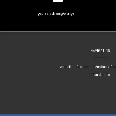
gadras.sylvain@orange.fr
NAVIGATION
Accueil
Contact
Mentions lég
Plan du site
Charpentier à Barbezieux-Saint-Hilaire