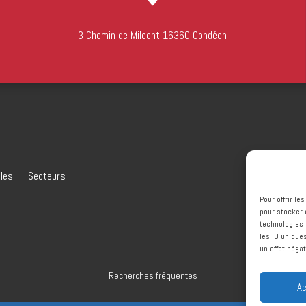
3 Chemin de Milcent 16360 Condéon
ales
Secteurs
Pour offrir l
pour stocker 
technologies 
les ID unique
un effet négat
Recherches fréquentes
Ac
Charpentier à Châteauneuf-sur-Charente
Charpentier à Cognac
Charpe