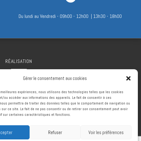
Du lundi au Vendredi - 09h00 - 12h00 | 13h30 - 18h00
RÉALISATION
Gérer le consentement aux cookies
es meilleures expériences, nous utilisons des technologies telles que les cookies
et/ou accéder aux informations des appareils. Le fait de consentir à ces
nous permettra de traiter des données telles que le comportement de navigation ou
s sur ce site. Le fait de ne pas consentir ou de retirer son consentement peut avoir
if sur certaines caractéristiques et fonctions.
cepter
Refuser
Voir les préférences
ntier à Segonzac
Charpentier à Jonzac