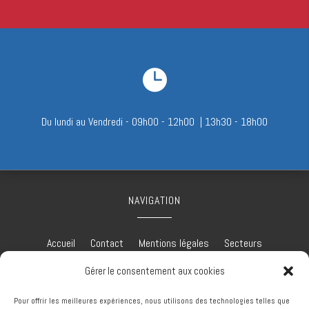

Du lundi au Vendredi - 09h00 - 12h00 | 13h30 - 18h00
NAVIGATION
Accueil
Contact
Mentions légales
Secteurs
Plan du site
Gérer le consentement aux cookies
Pour offrir les meilleures expériences, nous utilisons des technologies telles que