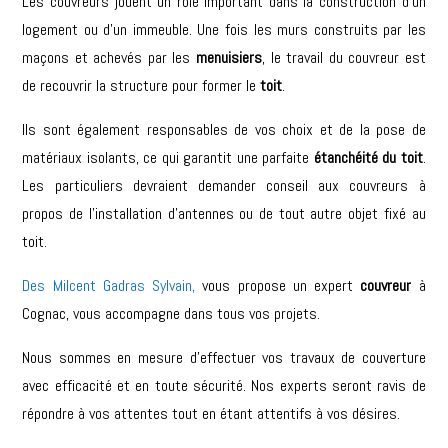
Les couvreurs jouent un rôle important dans la construction d’un
logement ou d’un immeuble. Une fois les murs construits par les
maçons et achevés par les
menuisiers
, le travail du couvreur est
de recouvrir la structure pour former le
toit
.
Ils sont également responsables de vos choix et de la pose de
matériaux isolants, ce qui garantit une parfaite
étanchéité du toit
.
Les particuliers devraient demander conseil aux couvreurs à
propos de l’installation d’antennes ou de tout autre objet fixé au
toit.
Des Milcent Gadras Sylvain
,
vous propose un expert
couvreur
à
Cognac
, vous accompagne dans tous vos projets.
Nous sommes en mesure d’effectuer vos travaux de couverture
avec efficacité et en toute sécurité. Nos experts seront ravis de
répondre à vos attentes tout en étant attentifs à vos désires.