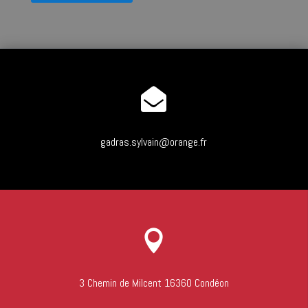

gadras.sylvain@orange.fr

3 Chemin de Milcent 16360 Condéon