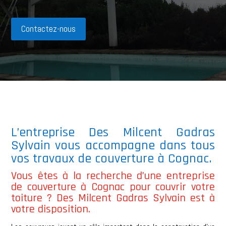
Contactez-nous
L’entreprise
Des Milcent Gadras
Sylvain
vous accompagne dans tous
vos travaux de couverture à
Cognac
.
Vous êtes à la recherche d’une entreprise
de couverture à
Cognac
pour couvrir votre
toiture ?
Des Milcent Gadras Sylvain
est à
votre disposition.