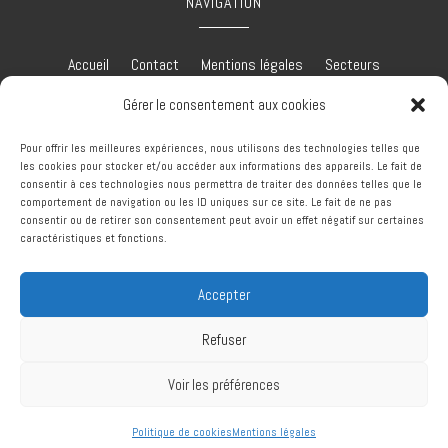
NAVIGATION
Accueil
Contact
Mentions légales
Secteurs
Plan du site
Gérer le consentement aux cookies
Pour offrir les meilleures expériences, nous utilisons des technologies telles que
les cookies pour stocker et/ou accéder aux informations des appareils. Le fait de
consentir à ces technologies nous permettra de traiter des données telles que le
comportement de navigation ou les ID uniques sur ce site. Le fait de ne pas
RÉALISATION
consentir ou de retirer son consentement peut avoir un effet négatif sur certaines
caractéristiques et fonctions.
Accepter
Refuser
Recherches fréquentes
Voir les préférences
Charpentier à Barbezieux-Saint-Hilaire
©Entreprise Gadras Sylvain - 2026 - Tous droits réservés
Charpentier à Châteauneuf-sur-Charente
Politique de cookies
Mentions légales